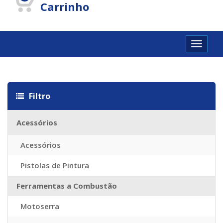
Carrinho
Toggle
navigat
Sac Louis Vuitton Pas Cher Chine
Imitazioni Borse Louis Vuitton
R
Filtro
Acessórios
Acessórios
Pistolas de Pintura
Ferramentas a Combustão
Motoserra