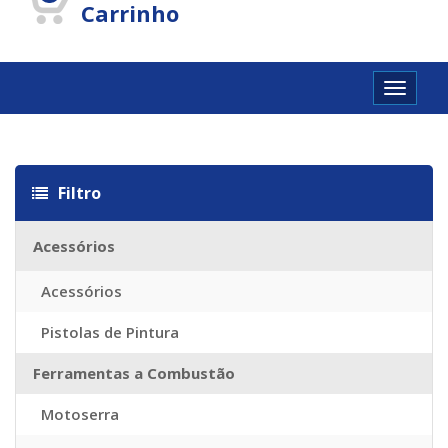
Carrinho
Toggle
navigat
Louis vuitton Réplique
Louis vuitton imitazioni
Replica Louis Vuit
Filtro
Acessórios
Acessórios
Pistolas de Pintura
Ferramentas a Combustão
Motoserra