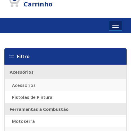
Carrinho
Toggle
navigat
Sac Louis Vuitton Pas Cher Chine
Imitazioni Borse Louis Vuitton
R
Filtro
Acessórios
Acessórios
Pistolas de Pintura
Ferramentas a Combustão
Motoserra