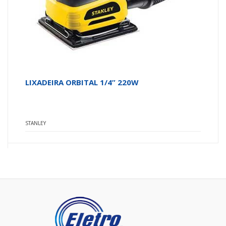
LIXADEIRA ORBITAL 1/4” 220W
STANLEY