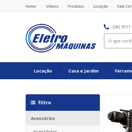
Home
Vídeos
Produtos
Locação
Fale Co
(28) 3511
Locação
Casa e Jardim
Ferrame
Louis vuitton Réplique
Louis vuitton imitazioni
Replica Louis Vuit
Filtro
Acessórios
Acessórios