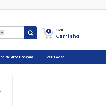
Meu
0
Carrinho
as de Alta Pressão
Ver Todas
e
Cartier Replica deutschland
Cartier Réplique
Cartier imitacion
Car