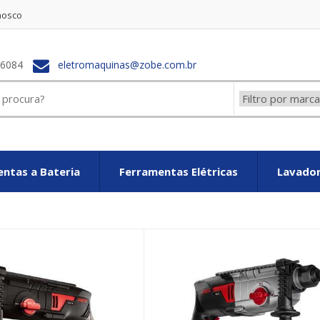
nosco
-6084
eletromaquinas@zobe.com.br
ntas a Bateria
Ferramentas Elétricas
Lavador
ton Bolsos
Cartier Love Bracelet Replica
Cartier Love Bracelet fak