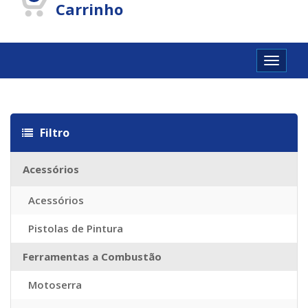
Carrinho
Toggle
navigat
Louis vuitton Réplique
Louis vuitton imitazioni
Replica Louis Vuit
Filtro
Acessórios
Acessórios
Pistolas de Pintura
Ferramentas a Combustão
Motoserra