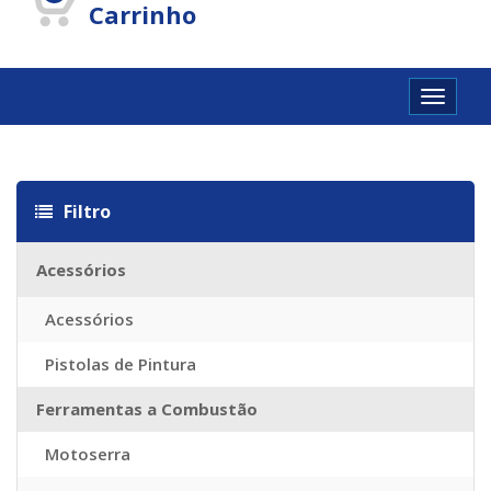
Carrinho
Toggle
navigat
utschland
Cartier Réplique
Cartier Imitazioni
Replica Watches
Repl
Filtro
Acessórios
Acessórios
Pistolas de Pintura
Ferramentas a Combustão
Motoserra