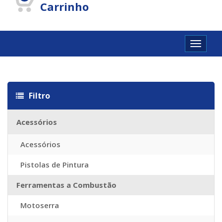
Carrinho
Toggle
navigat
utschland
Cartier Réplique
Cartier Imitazioni
Replica Watches
Repl
Filtro
Acessórios
Acessórios
Pistolas de Pintura
Ferramentas a Combustão
Motoserra