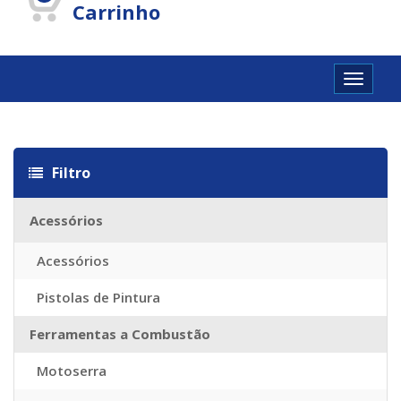
Carrinho
Toggle
navigat
Louis vuitton Réplique
Louis vuitton imitazioni
Replica Louis Vuit
Filtro
Acessórios
Acessórios
Pistolas de Pintura
Ferramentas a Combustão
Motoserra