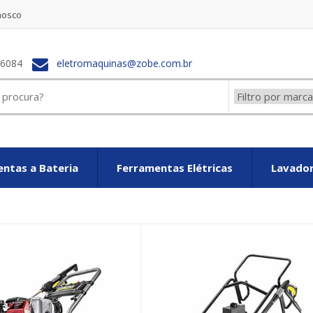
nosco
-6084
eletromaquinas@zobe.com.br
ntas a Bateria
Ferramentas Elétricas
Lavador
Louis vuitton Imitation
fake Louis Vuitton Taschen
Replicas Louis 