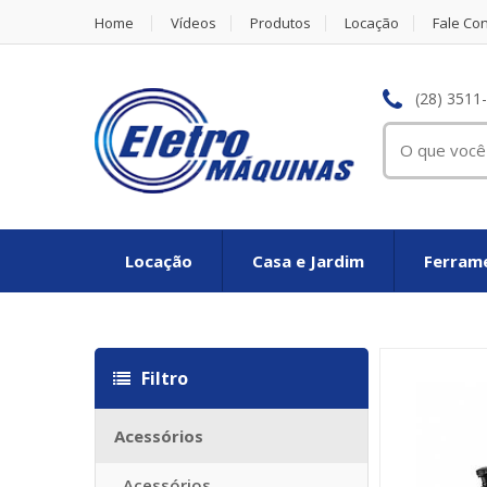
Home
Vídeos
Produtos
Locação
Fale Co
(28) 3511
Locação
Casa e Jardim
Ferrame
itazioni
Louis vuitton imitazioni
Louis vuitton Taschen Replica
Sac 
Filtro
Acessórios
Acessórios