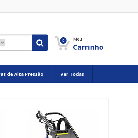
Meu
0
Carrinho
as de Alta Pressão
Ver Todas
Vuitton Bolsos
Louis vuitton Réplique
Borse Louis vuitton imitazio