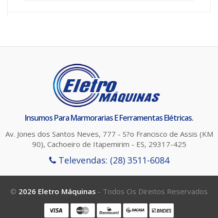
Insumos Para Marmorarias E Ferramentas Elétricas.
Av. Jones dos Santos Neves, 777 - S?o Francisco de Assis (KM
90), Cachoeiro de Itapemirim - ES, 29317-425
Televendas: (28) 3511-6084
ttega
©
2026 Eletro Máquinas
- Todos Os Direitos Reservados
git
ag