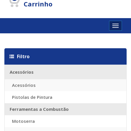
Carrinho
Toggle
navigat
Louis vuitton Réplique
Louis vuitton imitazioni
Replica Louis Vuit
Filtro
Acessórios
Acessórios
Pistolas de Pintura
Ferramentas a Combustão
Motoserra