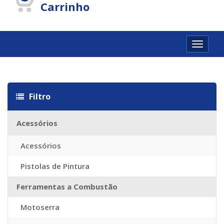
Carrinho
Toggle
navigat
Sac Louis Vuitton Pas Cher Chine
Imitazioni Borse Louis Vuitton
R
Filtro
Acessórios
Acessórios
Pistolas de Pintura
Ferramentas a Combustão
Motoserra