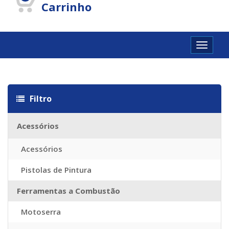
Carrinho
Toggle
navigat
itazioni
Louis vuitton imitazioni
Louis vuitton Taschen Replica
Sac 
Filtro
Acessórios
Acessórios
Pistolas de Pintura
Ferramentas a Combustão
Motoserra