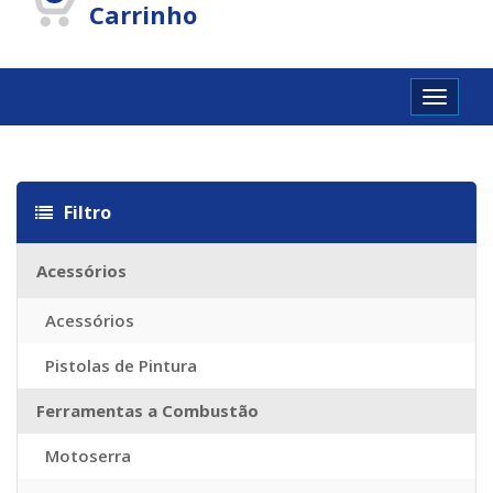
Carrinho
Toggle
navigat
utschland
Cartier Réplique
Cartier Imitazioni
Replica Watches
Repl
Filtro
Acessórios
Acessórios
Pistolas de Pintura
Ferramentas a Combustão
Motoserra