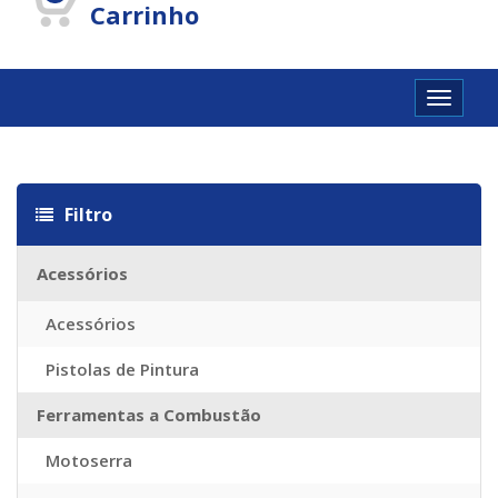
Carrinho
Toggle
navigat
itazioni
Louis vuitton imitazioni
Louis vuitton Taschen Replica
Sac 
Filtro
Acessórios
Acessórios
Pistolas de Pintura
Ferramentas a Combustão
Motoserra