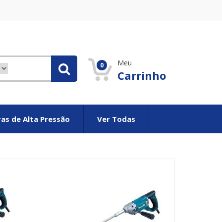
Meu
0
Carrinho
as de Alta Pressão
Ver Todas
e
Cartier Replica deutschland
Cartier Réplique
Cartier imitacion
Car