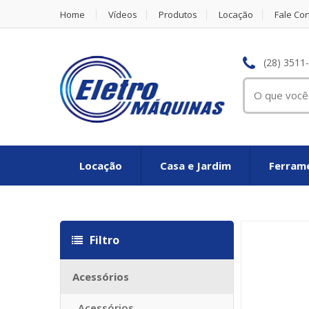
Home
Vídeos
Produtos
Locação
Fale Co
(28) 3511
Locação
Casa e Jardim
Ferrame
Louis vuitton Réplique
Louis vuitton imitazioni
Replica Louis Vuit
Filtro
Acessórios
Acessórios