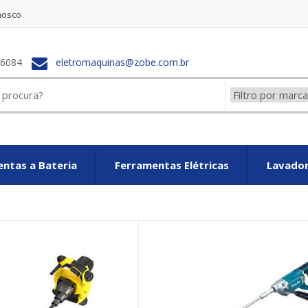
nosco
-6084
eletromaquinas@zobe.com.br
ntas a Bateria
Ferramentas Elétricas
Lavador
ton Bolsos
Cartier Love Bracelet Replica
Cartier Love Bracelet fak