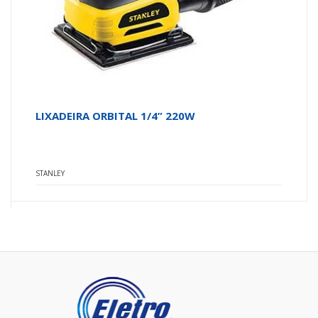
LIXADEIRA ORBITAL 1/4” 220W
STANLEY