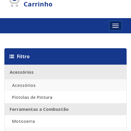
Carrinho
Toggle
navigat
Louis vuitton Réplique
Louis vuitton imitazioni
Replica Louis Vuit
Filtro
Acessórios
Acessórios
Pistolas de Pintura
Ferramentas a Combustão
Motoserra