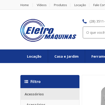
Home
Vídeos
Produtos
Locação
Fale Co
(28) 3511
Locação
Casa e Jardim
Ferrame
itazioni
Louis vuitton imitazioni
Louis vuitton Taschen Replica
Sac 
Filtro
Acessórios
Acessórios