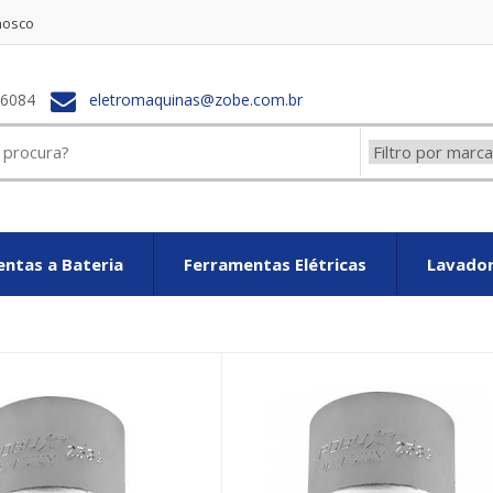
nosco
-6084
eletromaquinas@zobe.com.br
ntas a Bateria
Ferramentas Elétricas
Lavador
Louis vuitton Imitation
fake Louis Vuitton Taschen
Replicas Louis 