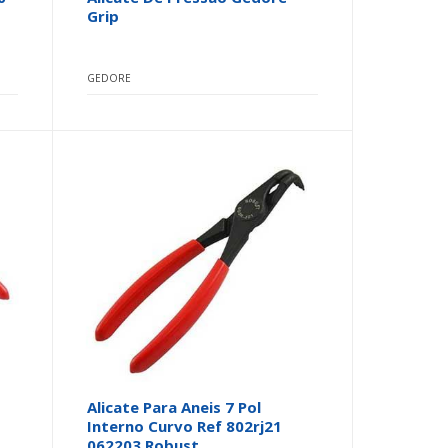
Grip
GEDORE
Alicate Para Aneis 7 Pol
Interno Curvo Ref 802rj21
062203 Robust