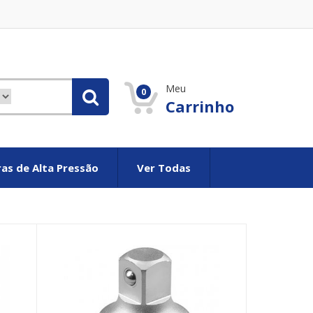
Meu
0
Carrinho
as de Alta Pressão
Ver Todas
Vuitton Bolsos
Louis vuitton Réplique
Borse Louis vuitton imitazio