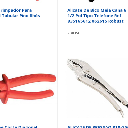
Crimpador Para
Alicate De Bico Meia Cana 6
 Tubular Pino Ilhós
1/2 Pol Tipo Telefone Ref
835165612 062615 Robust
ROBUST
De Corte Diagonal
ALICATE DE PRESSAO 810-25