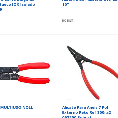
Sueco IOX Isolado
10''
9
ROBUST
 MULTIUSO NOLL
Alicate Para Aneis 7 Pol
Externo Reto Ref 800ra2
062200 Robust