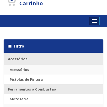
Carrinho
Toggle
navigat
Sac Louis Vuitton Pas Cher Chine
Imitazioni Borse Louis Vuitton
R
Filtro
Acessórios
Acessórios
Pistolas de Pintura
Ferramentas a Combustão
Motoserra