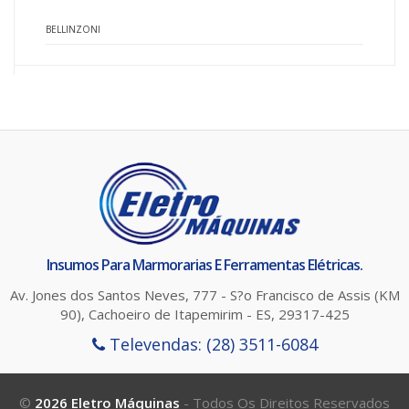
BELLINZONI
Insumos Para Marmorarias E Ferramentas Elétricas.
Av. Jones dos Santos Neves, 777 - S?o Francisco de Assis (KM
90), Cachoeiro de Itapemirim - ES, 29317-425
Televendas: (28) 3511-6084
ttega
©
2026 Eletro Máquinas
- Todos Os Direitos Reservados