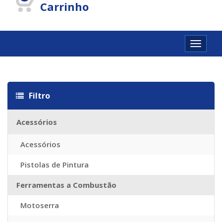
Carrinho
Toggle
navigat
itazioni
Louis vuitton imitazioni
Louis vuitton Taschen Replica
Sac 
Filtro
Acessórios
Acessórios
Pistolas de Pintura
Ferramentas a Combustão
Motoserra