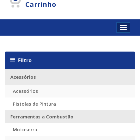
Carrinho
Toggle
navigat
utschland
Cartier Réplique
Cartier Imitazioni
Replica Watches
Repl
Filtro
Acessórios
Acessórios
Pistolas de Pintura
Ferramentas a Combustão
Motoserra