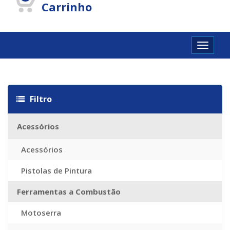
Carrinho
Toggle
navigat
utschland
Cartier Réplique
Cartier Imitazioni
Replica Watches
Repl
Filtro
Acessórios
Acessórios
Pistolas de Pintura
Ferramentas a Combustão
Motoserra