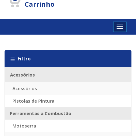
Carrinho
Toggle
navigat
Louis vuitton Réplique
Louis vuitton imitazioni
Replica Louis Vuit
Filtro
Acessórios
Acessórios
Pistolas de Pintura
Ferramentas a Combustão
Motoserra